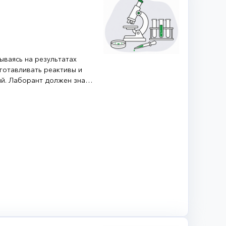
ываясь на результатах
готавливать реактивы и
й. Лаборант должен знать
ит не только заниматься
 пациентами