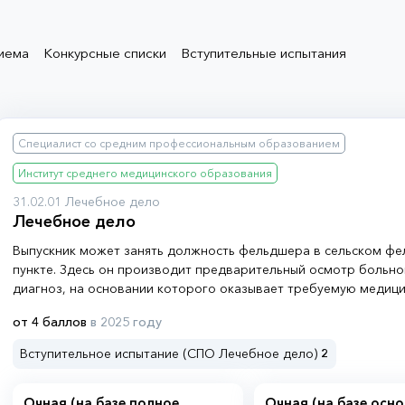
иема
Конкурсные списки
Вступительные испытания
Специалист со средним профессиональным образованием
Институт среднего медицинского образования
31.02.01 Лечебное дело
Лечебное дело
Выпускник может занять должность фельдшера в сельском ф
пункте. Здесь он производит предварительный осмотр больно
диагноз, на основании которого оказывает требуемую медиц
городских условиях фельдшеры востребованы в бригадах ск
от 4 баллов
в 2025 году
Вступительное испытание (СПО Лечебное дело)
2
Очная (на базе полное
Очная (на базе осн