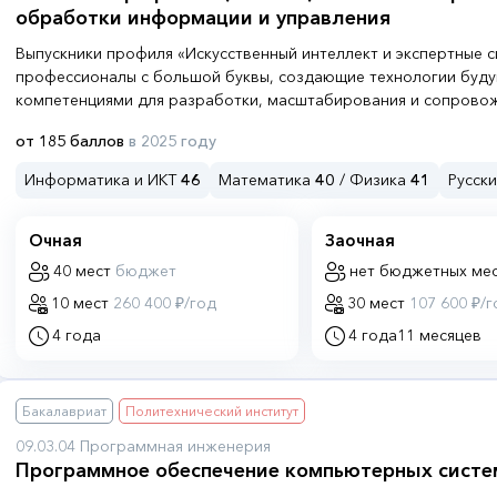
обработки информации и управления
Выпускники профиля «Искусственный интеллект и экспертные с
профессионалы с большой буквы, создающие технологии буд
компетенциями для разработки, масштабирования и сопровож
нейросетевых моделей и экспертных систем, обеспечивая инт
от 185 баллов
в 2025 году
автоматизацию и цифровую трансформацию в любой отрасли
Информатика и ИКТ
46
Математика
40
/ Физика
41
Русск
Очная
Заочная
40 мест
бюджет
нет бюджетных ме
10 мест
260 400 ₽/год
30 мест
107 600 ₽/г
4 года
4 года
11 месяцев
Бакалавриат
Политехнический институт
09.03.04 Программная инженерия
Программное обеспечение компьютерных систе