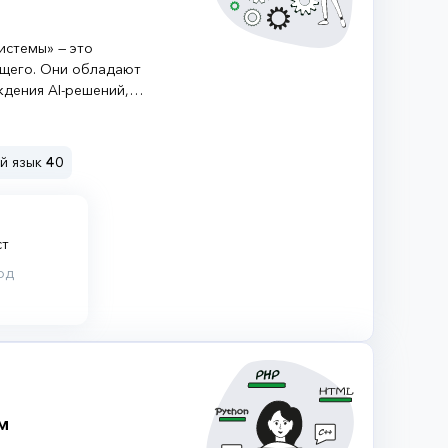
истемы» — это
ущего. Они обладают
дения AI-решений,
еллектуальную
 современного общества
ий язык
40
ст
од
м