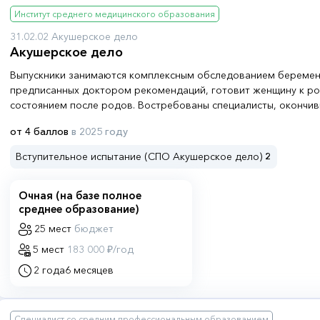
Институт среднего медицинского образования
31.02.02 Акушерское дело
Акушерское дело
Выпускники занимаются комплексным обследованием береме
предписанных доктором рекомендаций, готовит женщину к род
состоянием после родов. Востребованы специалисты, окончи
специальности, в государственных и частных поликлиниках, же
от 4 баллов
в 2025 году
родильных домах. Часто специалисты с акушерским образован
качестве медсестер или фельдшеров
Вступительное испытание (СПО Акушерское дело)
2
Очная (на базе полное
среднее образование)
25 мест
бюджет
5 мест
183 000 ₽/год
2 года
6 месяцев
Специалист со средним профессиональным образованием