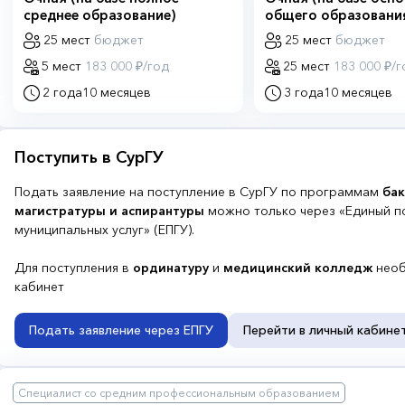
среднее образование)
общего образовани
25 мест
бюджет
25 мест
бюджет
5 мест
183 000 ₽/год
25 мест
183 000 ₽/г
2 года
10 месяцев
3 года
10 месяцев
Поступить в СурГУ
Подать заявление на поступление в СурГУ по программам
бак
магистратуры и аспирантуры
можно только через «Единый п
муниципальных услуг» (ЕПГУ).
Для поступления в
ординатуру
и
медицинский колледж
необ
кабинет
Подать заявление через ЕПГУ
Перейти в личный кабине
Специалист со средним профессиональным образованием