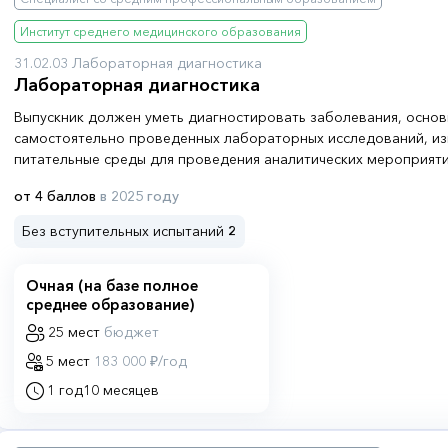
Институт среднего медицинского образования
31.02.03 Лабораторная диагностика
Лабораторная диагностика
Выпускник должен уметь диагностировать заболевания, основ
самостоятельно проведенных лабораторных исследований, из
питательные среды для проведения аналитических мероприяти
основы психологии, поскольку в процессе работы ему предсто
от 4 баллов
в 2025 году
проведением анализов в лаборатории, но и контактировать с
Без вступительных испытаний
2
Очная (на базе полное
среднее образование)
25 мест
бюджет
5 мест
183 000 ₽/год
1 год
10 месяцев