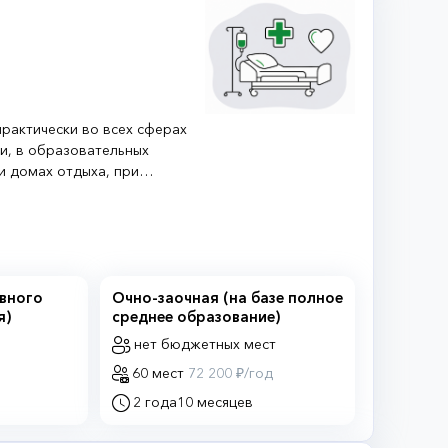
рактически во всех сферах
и, в образовательных
и домах отдыха, при
нских учреждениях,
 связанных с доврачебной
вмешательства. В лечебных
роведение ряда процедур,
кже ведут медицинскую
овного
Очно-заочная (на базе полное
я)
среднее образование)
нет бюджетных мест
60 мест
72 200 ₽/год
2 года
10 месяцев