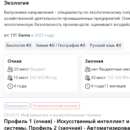
Экология
Выпускники направления – специалисты по экологическому с
хозяйственной деятельности промышленных предприятий. Он
экологическую безопасность производств: оценивают воздей
среду, проводят мониторинг и производственный экологическ
от 151 балла
в 2025 году
разрабатывают природоохранные решения и внедряют техноло
отходов. Эколог – это не только профессия, но и призвание: 
Биология
40
Химия
40
/ География
40
Русский язык
40
находить баланс между развитием промышленности и забото
Очная
Заочная
20 мест
бюджет
нет бюджетных ме
10 мест
260 400 ₽/год
30 мест
107 600 ₽/г
4 года
4 года
11 месяцев
Бакалавриат
Политехнический институт
09.03.01 Информатика и вычислительная техника
Профиль 1 (очная) - Искусственный интеллект и
системы. Профиль 2 (заочная) - Автоматизиров