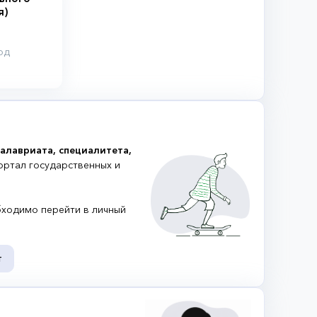
я)
од
алавриата, специалитета,
ортал государственных и
ходимо перейти в личный
т