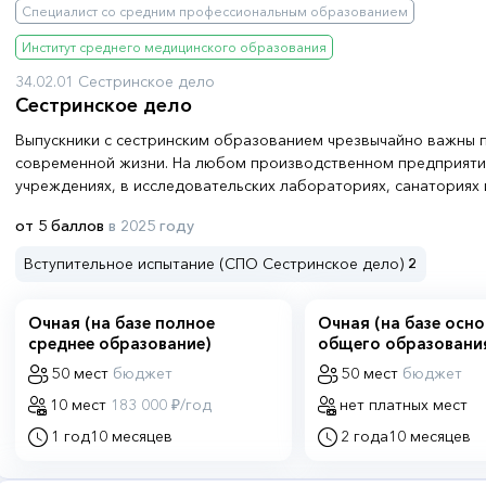
Специалист со средним профессиональным образованием
Институт среднего медицинского образования
34.02.01 Сестринское дело
Сестринское дело
Выпускники с сестринским образованием чрезвычайно важны п
современной жизни. На любом производственном предприяти
учреждениях, в исследовательских лабораториях, санаториях 
организации многолюдных мероприятий, и, конечно, в медици
от 5 баллов
в 2025 году
медицинская сестра выполняет широкий спектр обязанностей,
медицинской помощью, оказанием лечебно-диагностического 
Вступительное испытание (СПО Сестринское дело)
2
учреждениях и медицинских пунктах медсестры отвечают за п
не связанных с узкопрофессиональной направленностью, а та
документацию
Очная (на базе полное
Очная (на базе осн
среднее образование)
общего образовани
50 мест
бюджет
50 мест
бюджет
10 мест
183 000 ₽/год
нет платных мест
1 год
10 месяцев
2 года
10 месяцев