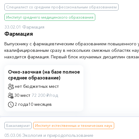
Специалист со средним профессиональным образованием
Институт среднего медицинского образования
33.02.01 Фармация
Фармация
Выпускнику с фармацевтическим образованием повышенного 
квалифицированным сразу в нескольких смежных областях наук
находится фармация. Первый блок изучаемых дисциплин связ
систем и органов человеческого организма. Здесь студенты и
физиологию, иммунологию. Второй – с влиянием лекарственны
Очно-заочная (на базе полное
этих систем и органов. Основными предметами блока являютс
среднее образование)
контроль качества лекарственных средств. Наконец, третий б
нет бюджетных мест
на организацию работы фармацевтической лаборатории и во
30 мест
72 200 ₽/год
фармацевтической продукции – в ходе подготовки рассматри
дисциплины, а также блок предметов, опирающихся на менед
2 года
10 месяцев
Бакалавриат
Институт естественных и технических наук
05.03.06 Экология и природопользование