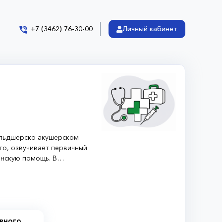
+7 (3462) 76-30-00
Личный кабинет
ельдшерско-акушерском
го, озвучивает первичный
инскую помощь. В
орой помощи
овного