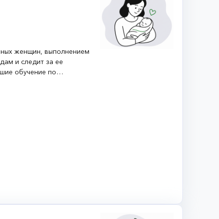
нных женщин, выполнением
ам и следит за ее
вшие обучение по
нских консультациях,
ием находят работу в