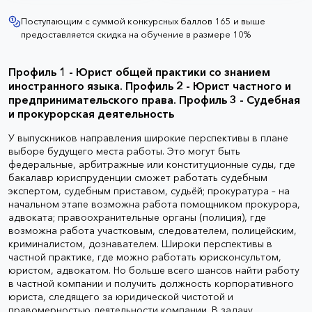
Поступающим с суммой конкурсных баллов 165 и выше
предоставляется скидка на обучение в размере 10%
Профиль 1 - Юрист общей практики со знанием
иностранного языка. Профиль 2 - Юрист частного и
предпринимательского права. Профиль 3 - Судебная
и прокурорская деятельность
У выпускников направления широкие перспективы в плане
выборе будущего места работы. Это могут быть
федеральные, арбитражные или конституционные суды, где
бакалавр юриспруденции сможет работать судебным
экспертом, судебным приставом, судьёй; прокуратура – на
начальном этапе возможна работа помощником прокурора,
адвоката; правоохранительные органы (полиция), где
возможна работа участковым, следователем, полицейским,
криминалистом, дознавателем. Широки перспективы в
частной практике, где можно работать юрисконсультом,
юристом, адвокатом. Но больше всего шансов найти работу
в частной компании и получить должность корпоративного
юриста, следящего за юридической чистотой и
правомерностью деятельности компании. В задачу