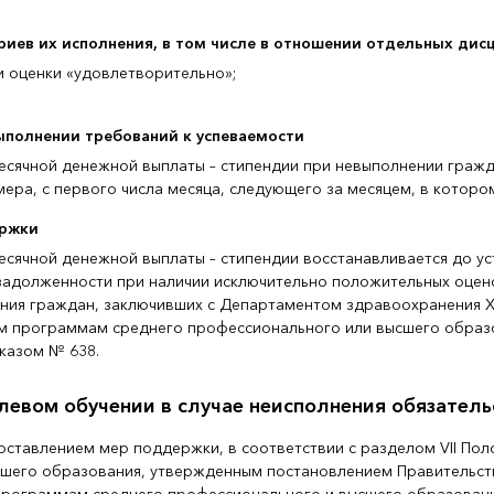
ериев их исполнения, в том числе в отношении отдельных дис
и оценки «удовлетворительно»;
ыполнении требований к успеваемости
есячной денежной выплаты – стипендии при невыполнении граж
ера, с первого числа месяца, следующего за месяцем, в которо
ержки
сячной денежной выплаты – стипендии восстанавливается до у
адолженности при наличии исключительно положительных оценок 
ния граждан, заключивших с Департаментом здравоохранения Х
м программам среднего профессионального или высшего образов
казом № 638.
левом обучении в случае неисполнения обязатель
доставлением мер поддержки, в соответствии с разделом VII По
шего образования, утвержденным постановлением Правительства