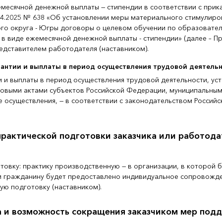
месячной денежной выплаты — стипендии в соответствии с при
04.2025 № 638 «Об установлении меры материального стимулир
го округа - Югры договоры о целевом обучении по образоват
 в виде ежемесячной денежной выплаты - стипендии» (далее – Пр
дставителем работодателя (наставником).
антии и выплаты в период осуществления трудовой деятель
 и выплаты в период осуществления трудовой деятельности, ус
овыми актами субъектов Российской Федерации, муниципальным
е осуществления, — в соответствии с законодательством Росси
рактической подготовки заказчика или работода
овку: практику производственную — в организации, в которой б
 гражданину будет предоставлено индивидуальное сопровожден
ую подготовку (наставником).
а и возможность сокращения заказчиком мер по